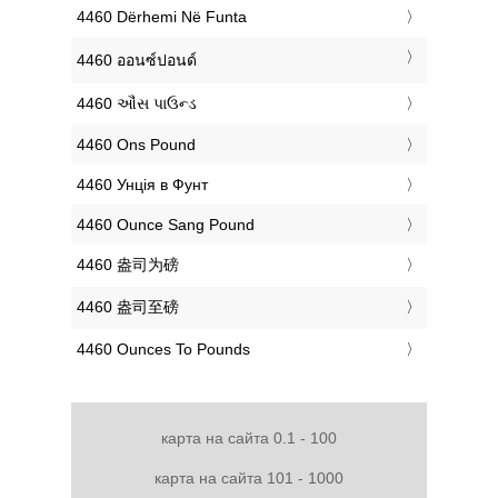
‎4460 Dërhemi Në Funta
‎4460 ออนซ์ปอนด์
‎4460 ઔંસ પાઉન્ડ
‎4460 Ons Pound
‎4460 Унція в Фунт
‎4460 Ounce Sang Pound
‎4460 盎司为磅
‎4460 盎司至磅
‎4460 Ounces To Pounds
карта на сайта 0.1 - 100
карта на сайта 101 - 1000