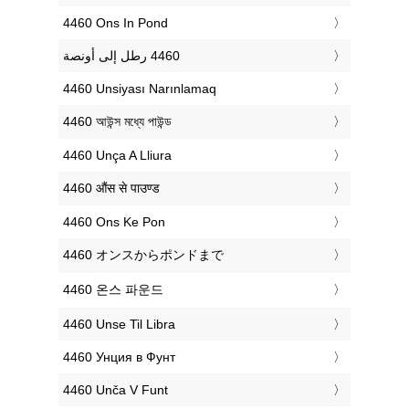
‎4460 Ons In Pond
‎4460 Unsiyası Narınlamaq
‎4460 আউন্স মধ্যে পাউন্ড
‎4460 Unça A Lliura
‎4460 औंस से पाउण्ड
‎4460 Ons Ke Pon
‎4460 オンスからポンドまで
‎4460 온스 파운드
‎4460 Unse Til Libra
‎4460 Унция в Фунт
‎4460 Unča V Funt