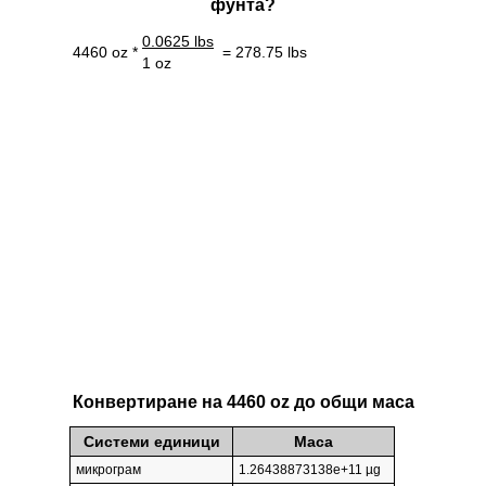
фунтa?
0.0625 lbs
4460 oz *
= 278.75 lbs
1 oz
Конвертиране на 4460 oz до общи маса
Системи единици
Маса
микрограм
1.26438873138e+11 µg