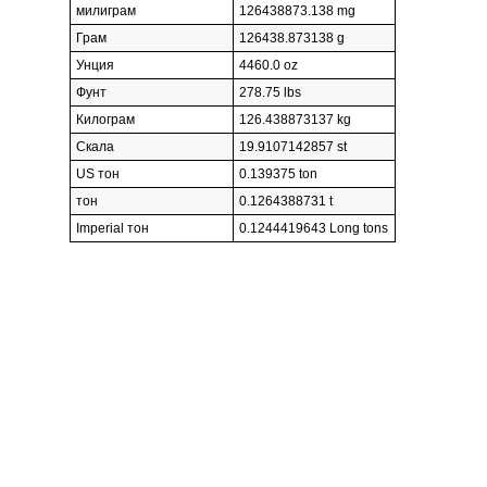
милиграм
126438873.138 mg
Грам
126438.873138 g
Унция
4460.0 oz
Фунт
278.75 lbs
Килограм
126.438873137 kg
Скала
19.9107142857 st
US тон
0.139375 ton
тон
0.1264388731 t
Imperial тон
0.1244419643 Long tons