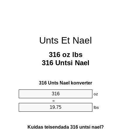
Unts Et Nael
316 oz lbs
316 Untsi Nael
316 Unts Nael konverter
oz
=
lbs
Kuidas teisendada 316 untsi nael?