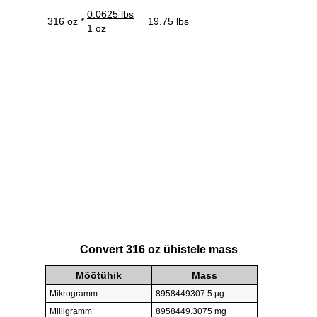
0.0625 lbs
316 oz *
= 19.75 lbs
1 oz
Convert 316 oz ühistele mass
Mõõtühik
Mass
Mikrogramm
8958449307.5 µg
Milligramm
8958449.3075 mg