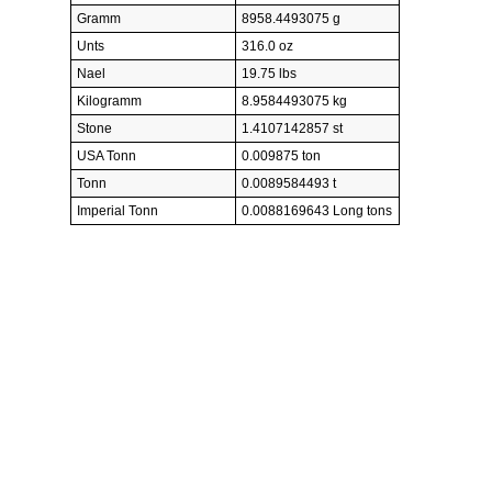
Gramm
8958.4493075 g
Unts
316.0 oz
Nael
19.75 lbs
Kilogramm
8.9584493075 kg
Stone
1.4107142857 st
USA Tonn
0.009875 ton
Tonn
0.0089584493 t
Imperial Tonn
0.0088169643 Long tons