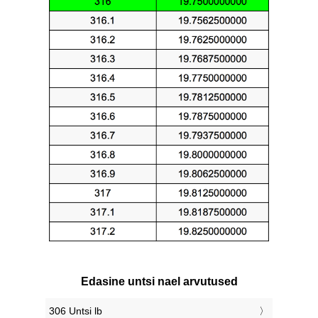
Edasine untsi nael arvutused
306 Untsi lb