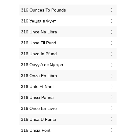
‎316 Ounces To Pounds
‎316 Унция в Фунт
‎316 Unce Na Libra
‎316 Unse Til Pund
‎316 Unze In Pfund
‎316 Ουγγιά σε λίμπρα
‎316 Onza En Libra
‎316 Unts Et Nael
‎316 Unssi Pauna
‎316 Once En Livre
‎316 Unca U Funta
‎316 Uncia Font