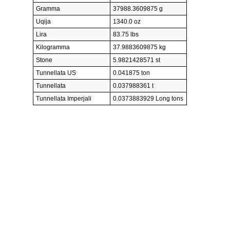
Gramma
37988.3609875 g
Uqija
1340.0 oz
Lira
83.75 lbs
Kilogramma
37.9883609875 kg
Stone
5.9821428571 st
Tunnellata US
0.041875 ton
Tunnellata
0.037988361 t
Tunnellata Imperjali
0.0373883929 Long tons