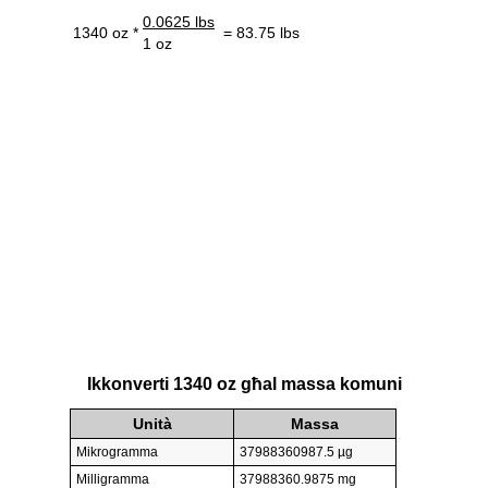
0.0625 lbs
1340 oz *
= 83.75 lbs
1 oz
Ikkonverti 1340 oz għal massa komuni
Unità
Massa
Mikrogramma
37988360987.5 µg
Milligramma
37988360.9875 mg