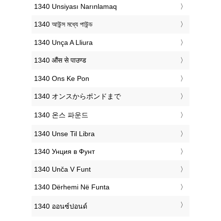
‎1340 Unsiyası Narınlamaq
‎1340 আউন্স মধ্যে পাউন্ড
‎1340 Unça A Lliura
‎1340 औंस से पाउण्ड
‎1340 Ons Ke Pon
‎1340 オンスからポンドまで
‎1340 온스 파운드
‎1340 Unse Til Libra
‎1340 Унция в Фунт
‎1340 Unča V Funt
‎1340 Dërhemi Në Funta
‎1340 ออนซ์ปอนด์