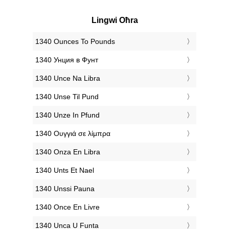
Lingwi Oħra
‎1340 Ounces To Pounds
‎1340 Унция в Фунт
‎1340 Unce Na Libra
‎1340 Unse Til Pund
‎1340 Unze In Pfund
‎1340 Ουγγιά σε λίμπρα
‎1340 Onza En Libra
‎1340 Unts Et Nael
‎1340 Unssi Pauna
‎1340 Once En Livre
‎1340 Unca U Funta