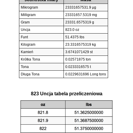
Mikrogram
23331657531.9 µg
Milligram
23331657.5319 mg
Gram
23331.6575319 g
Uncja
823.0 oz
Funt
51.4375 lbs
Kilogram
23.3316575319 kg
Kamień
3.6741071429 st
Krótka Tona
0.02571875 ton
Tona
0.0233316575 t
Długa Tona
0.0229631696 Long tons
823 Uncja tabela przeliczeniowa