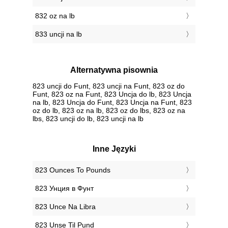
832 oz na lb
833 uncji na lb
Alternatywna pisownia
823 uncji do Funt, 823 uncji na Funt, 823 oz do
Funt, 823 oz na Funt, 823 Uncja do lb, 823 Uncja
na lb, 823 Uncja do Funt, 823 Uncja na Funt, 823
oz do lb, 823 oz na lb, 823 oz do lbs, 823 oz na
lbs, 823 uncji do lb, 823 uncji na lb
Inne Języki
‎823 Ounces To Pounds
‎823 Унция в Фунт
‎823 Unce Na Libra
‎823 Unse Til Pund