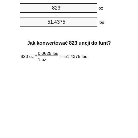
oz
=
lbs
Jak konwertować 823 uncji do funt?
0.0625 lbs
823 oz *
= 51.4375 lbs
1 oz