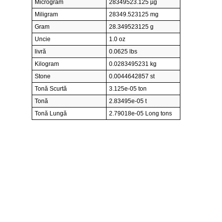
Microgram
28349523.125 µg
Miligram
28349.523125 mg
Gram
28.349523125 g
Uncie
1.0 oz
livră
0.0625 lbs
Kilogram
0.0283495231 kg
Stone
0.0044642857 st
Tonă Scurtă
3.125e-05 ton
Tonă
2.83495e-05 t
Tonă Lungă
2.79018e-05 Long tons