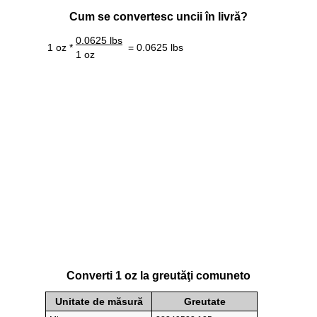
Cum se convertesc uncii în livră?
0.0625 lbs
1 oz *
= 0.0625 lbs
1 oz
Converti 1 oz la greutăţi comuneto
Unitate de măsură
Greutate