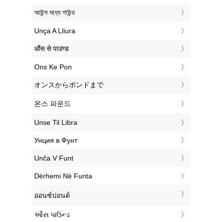
‎আউন্স মধ্যে পাউন্ড
‎Unça A Lliura
‎औंस से पाउण्ड
‎Ons Ke Pon
‎オンスからポンドまで
‎온스 파운드
‎Unse Til Libra
‎Унция в Фунт
‎Unča V Funt
‎Dërhemi Në Funta
‎ออนซ์ปอนด์
‎ઔંસ પાઉન્ડ