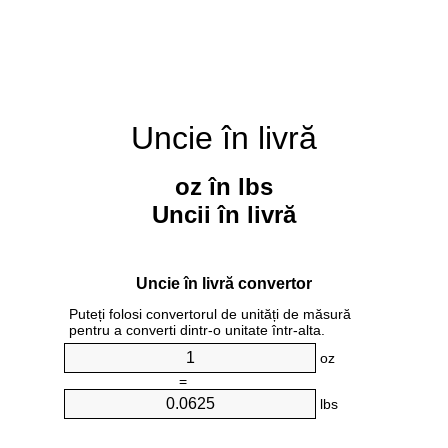
Uncie în livră
oz în lbs
Uncii în livră
Uncie în livră convertor
Puteți folosi convertorul de unități de măsură
pentru a converti dintr-o unitate într-alta.
oz
=
lbs