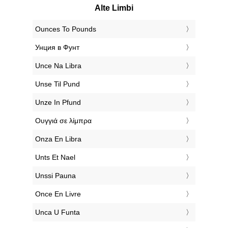
Alte Limbi
‎Ounces To Pounds
‎Унция в Фунт
‎Unce Na Libra
‎Unse Til Pund
‎Unze In Pfund
‎Ουγγιά σε λίμπρα
‎Onza En Libra
‎Unts Et Nael
‎Unssi Pauna
‎Once En Livre
‎Unca U Funta