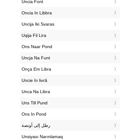
‎Uncia Font
‎Oncia In Libbra
‎Uncija Iki Svaras
‎Uqija Fil Lira
‎Ons Naar Pond
‎Uncja Na Funt
‎Onça Em Libra
‎Uncie în livră
‎Unca Na Libra
‎Uns Till Pund
‎Ons In Pond
‏رطل إلى أونصة
‎Unsiyası Narınlamaq