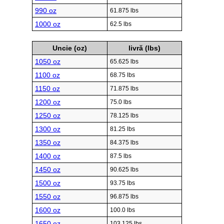
990 oz
61.875 lbs
1000 oz
62.5 lbs
Uncie (oz)
livră (lbs)
1050 oz
65.625 lbs
1100 oz
68.75 lbs
1150 oz
71.875 lbs
1200 oz
75.0 lbs
1250 oz
78.125 lbs
1300 oz
81.25 lbs
1350 oz
84.375 lbs
1400 oz
87.5 lbs
1450 oz
90.625 lbs
1500 oz
93.75 lbs
1550 oz
96.875 lbs
1600 oz
100.0 lbs
1650 oz
103.125 lbs