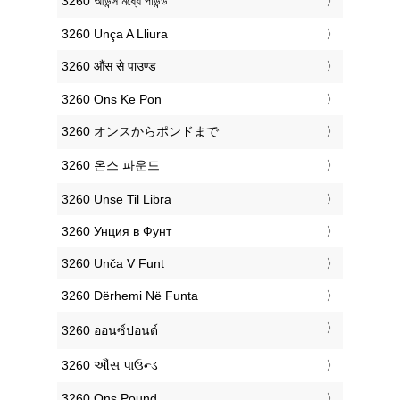
‎3260 আউন্স মধ্যে পাউন্ড
‎3260 Unça A Lliura
‎3260 औंस से पाउण्ड
‎3260 Ons Ke Pon
‎3260 オンスからポンドまで
‎3260 온스 파운드
‎3260 Unse Til Libra
‎3260 Унция в Фунт
‎3260 Unča V Funt
‎3260 Dërhemi Në Funta
‎3260 ออนซ์ปอนด์
‎3260 ઔંસ પાઉન્ડ
‎3260 Ons Pound