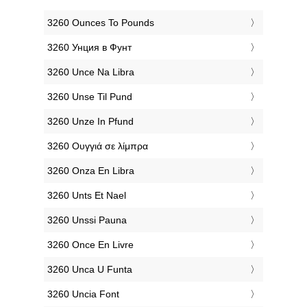
‎3260 Ounces To Pounds
‎3260 Унция в Фунт
‎3260 Unce Na Libra
‎3260 Unse Til Pund
‎3260 Unze In Pfund
‎3260 Ουγγιά σε λίμπρα
‎3260 Onza En Libra
‎3260 Unts Et Nael
‎3260 Unssi Pauna
‎3260 Once En Livre
‎3260 Unca U Funta
‎3260 Uncia Font