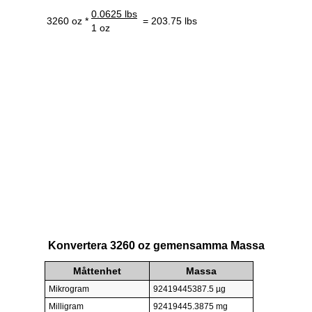
0.0625 lbs
3260 oz *
= 203.75 lbs
1 oz
Konvertera 3260 oz gemensamma Massa
Måttenhet
Massa
Mikrogram
92419445387.5 µg
Milligram
92419445.3875 mg