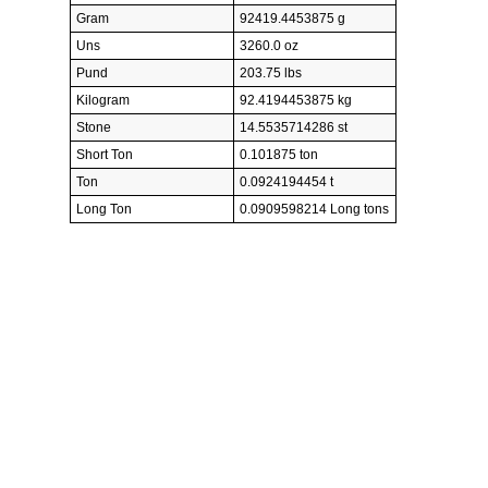
Gram
92419.4453875 g
Uns
3260.0 oz
Pund
203.75 lbs
Kilogram
92.4194453875 kg
Stone
14.5535714286 st
Short Ton
0.101875 ton
Ton
0.0924194454 t
Long Ton
0.0909598214 Long tons