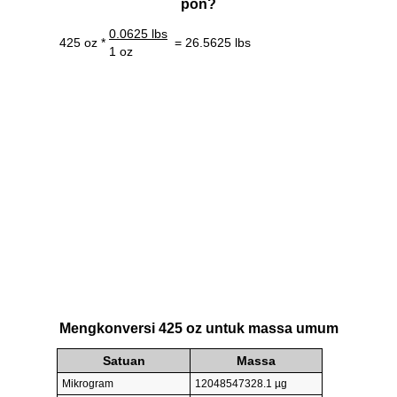
pon?
0.0625 lbs
425 oz *
= 26.5625 lbs
1 oz
Mengkonversi 425 oz untuk massa umum
Satuan
Massa
Mikrogram
12048547328.1 µg