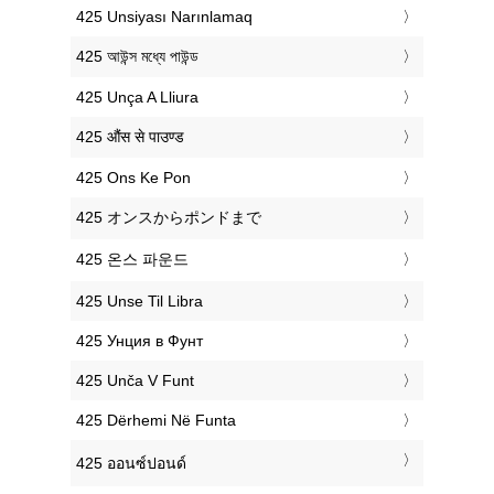
‎425 Unsiyası Narınlamaq
‎425 আউন্স মধ্যে পাউন্ড
‎425 Unça A Lliura
‎425 औंस से पाउण्ड
‎425 Ons Ke Pon
‎425 オンスからポンドまで
‎425 온스 파운드
‎425 Unse Til Libra
‎425 Унция в Фунт
‎425 Unča V Funt
‎425 Dërhemi Në Funta
‎425 ออนซ์ปอนด์