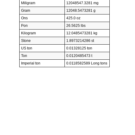
Miligram
12048547.3281 mg
Gram
12048.5473281 g
Ons
425.0 oz
Pon
26.5625 lbs
Kilogram
12.0485473281 kg
Stone
1.8973214286 st
US ton
0.01328125 ton
Ton
0.0120485473 t
Imperial ton
0.0118582589 Long tons