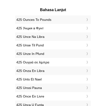
Bahasa Lanjut
‎425 Ounces To Pounds
‎425 Унция в Фунт
‎425 Unce Na Libra
‎425 Unse Til Pund
‎425 Unze In Pfund
‎425 Ουγγιά σε λίμπρα
‎425 Onza En Libra
‎425 Unts Et Nael
‎425 Unssi Pauna
‎425 Once En Livre
‎425 Unca U Funta