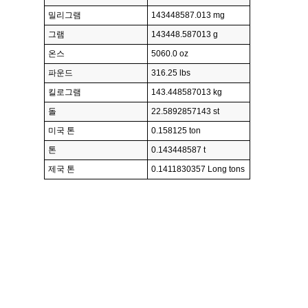
밀리그램
143448587.013 mg
그램
143448.587013 g
온스
5060.0 oz
파운드
316.25 lbs
킬로그램
143.448587013 kg
돌
22.5892857143 st
미국 톤
0.158125 ton
톤
0.143448587 t
제국 톤
0.1411830357 Long tons