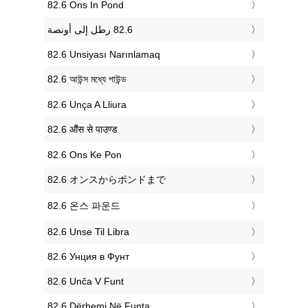
‎82.6 Ons In Pond
‎82.6 Unsiyası Narınlamaq
‎82.6 আউন্স মধ্যে পাউন্ড
‎82.6 Unça A Lliura
‎82.6 औंस से पाउण्ड
‎82.6 Ons Ke Pon
‎82.6 オンスからポンドまで
‎82.6 온스 파운드
‎82.6 Unse Til Libra
‎82.6 Унция в Фунт
‎82.6 Unča V Funt
‎82.6 Dërhemi Në Funta