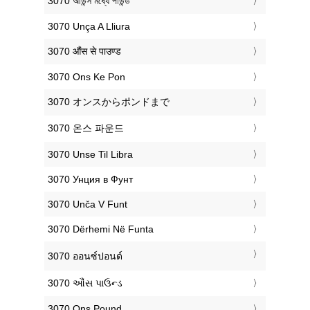
‎3070 আউন্স মধ্যে পাউন্ড
‎3070 Unça A Lliura
‎3070 औंस से पाउण्ड
‎3070 Ons Ke Pon
‎3070 オンスからポンドまで
‎3070 온스 파운드
‎3070 Unse Til Libra
‎3070 Унция в Фунт
‎3070 Unča V Funt
‎3070 Dërhemi Në Funta
‎3070 ออนซ์ปอนด์
‎3070 ઔંસ પાઉન્ડ
‎3070 Ons Pound