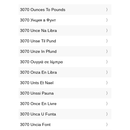
‎3070 Ounces To Pounds
‎3070 Унция в Фунт
‎3070 Unce Na Libra
‎3070 Unse Til Pund
‎3070 Unze In Pfund
‎3070 Ουγγιά σε λίμπρα
‎3070 Onza En Libra
‎3070 Unts Et Nael
‎3070 Unssi Pauna
‎3070 Once En Livre
‎3070 Unca U Funta
‎3070 Uncia Font