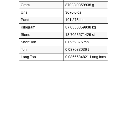
Gram
87033.0359938 g
Uns
3070.0 oz
Pund
191.875 lbs
Kilogram
87.0330359938 kg
Stone
13.7053571429 st
Short Ton
0.0959375 ton
Ton
0.087033036 t
Long Ton
0.0856584821 Long tons