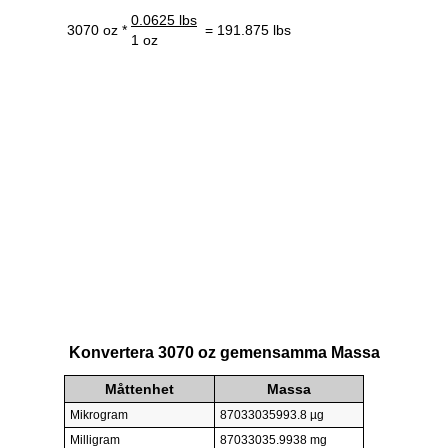
0.0625 lbs
3070 oz *
= 191.875 lbs
1 oz
Konvertera 3070 oz gemensamma Massa
Måttenhet
Massa
Mikrogram
87033035993.8 µg
Milligram
87033035.9938 mg