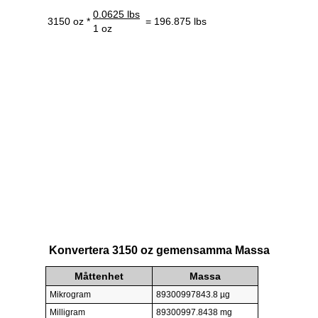
0.0625 lbs
3150 oz *
= 196.875 lbs
1 oz
Konvertera 3150 oz gemensamma Massa
Måttenhet
Massa
Mikrogram
89300997843.8 µg
Milligram
89300997.8438 mg