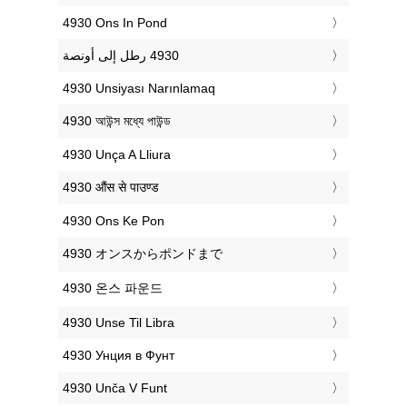
‎4930 Ons In Pond
‎4930 Unsiyası Narınlamaq
‎4930 আউন্স মধ্যে পাউন্ড
‎4930 Unça A Lliura
‎4930 औंस से पाउण्ड
‎4930 Ons Ke Pon
‎4930 オンスからポンドまで
‎4930 온스 파운드
‎4930 Unse Til Libra
‎4930 Унция в Фунт
‎4930 Unča V Funt