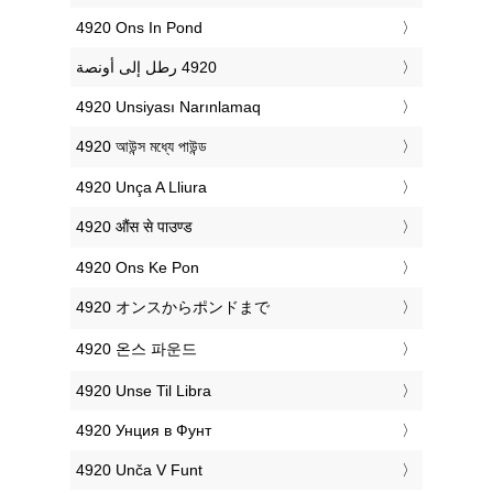
‎4920 Ons In Pond
‎4920 Unsiyası Narınlamaq
‎4920 আউন্স মধ্যে পাউন্ড
‎4920 Unça A Lliura
‎4920 औंस से पाउण्ड
‎4920 Ons Ke Pon
‎4920 オンスからポンドまで
‎4920 온스 파운드
‎4920 Unse Til Libra
‎4920 Унция в Фунт
‎4920 Unča V Funt