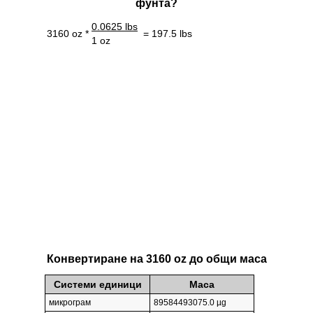
фунтa?
0.0625 lbs
3160 oz *
= 197.5 lbs
1 oz
Конвертиране на 3160 oz до общи маса
Системи единици
Маса
микрограм
89584493075.0 µg