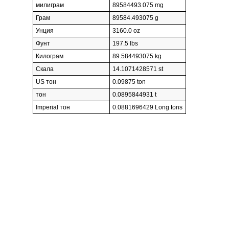
милиграм
89584493.075 mg
Грам
89584.493075 g
Унция
3160.0 oz
Фунт
197.5 lbs
Килограм
89.584493075 kg
Скала
14.1071428571 st
US тон
0.09875 ton
тон
0.0895844931 t
Imperial тон
0.0881696429 Long tons