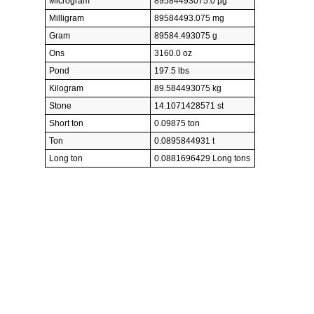
Microgram
89584493075.0 µg
Milligram
89584493.075 mg
Gram
89584.493075 g
Ons
3160.0 oz
Pond
197.5 lbs
Kilogram
89.584493075 kg
Stone
14.1071428571 st
Short ton
0.09875 ton
Ton
0.0895844931 t
Long ton
0.0881696429 Long tons