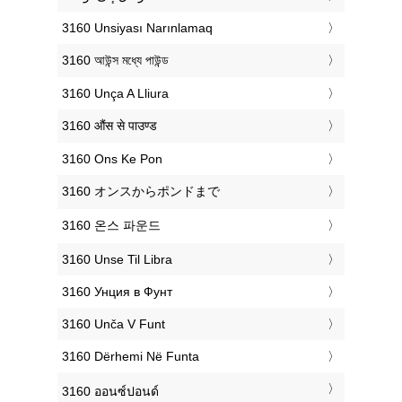
‎3160 Unsiyası Narınlamaq
‎3160 আউন্স মধ্যে পাউন্ড
‎3160 Unça A Lliura
‎3160 औंस से पाउण्ड
‎3160 Ons Ke Pon
‎3160 オンスからポンドまで
‎3160 온스 파운드
‎3160 Unse Til Libra
‎3160 Унция в Фунт
‎3160 Unča V Funt
‎3160 Dërhemi Në Funta
‎3160 ออนซ์ปอนด์