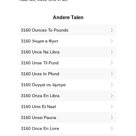
Andere Talen
‎3160 Ounces To Pounds
‎3160 Унция в Фунт
‎3160 Unce Na Libra
‎3160 Unse Til Pund
‎3160 Unze In Pfund
‎3160 Ουγγιά σε λίμπρα
‎3160 Onza En Libra
‎3160 Unts Et Nael
‎3160 Unssi Pauna
‎3160 Once En Livre