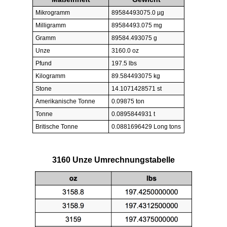
Mikrogramm
89584493075.0 µg
Milligramm
89584493.075 mg
Gramm
89584.493075 g
Unze
3160.0 oz
Pfund
197.5 lbs
Kilogramm
89.584493075 kg
Stone
14.1071428571 st
Amerikanische Tonne
0.09875 ton
Tonne
0.0895844931 t
Britische Tonne
0.0881696429 Long tons
3160 Unze Umrechnungstabelle