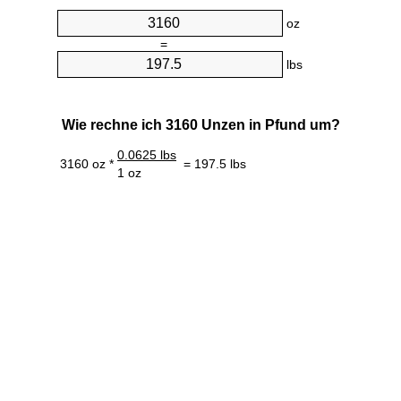
oz
=
lbs
Wie rechne ich 3160 Unzen in Pfund um?
0.0625 lbs
3160 oz *
= 197.5 lbs
1 oz