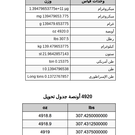
وحدات قياس
وزن
ميكروغرام
1.39479653775e+11 µg
ميكروغرام
139479653.775 mg
غرام
139479.653775 g
أونصة
4920.0 oz
رطل
307.5 lbs
كيلوغرام
139.479653775 kg
ستون
21.9642857143 st
طن أمريكي
0.15375 ton
طن
0.1394796538 t
طن الإمبراطوري
0.1372767857 Long tons
4920 أونصة جدول تحويل