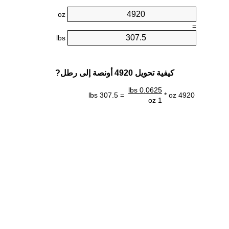
oz
=
lbs
كيفية تحويل 4920 أونصة إلى رطل?
0.0625 lbs
= 307.5 lbs
4920 oz *
1 oz