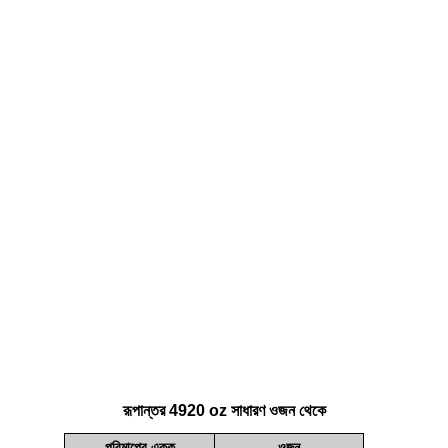
রূপান্তর 4920 oz সাধারণ ওজন থেকে
পরিমাপের একক
ওজন