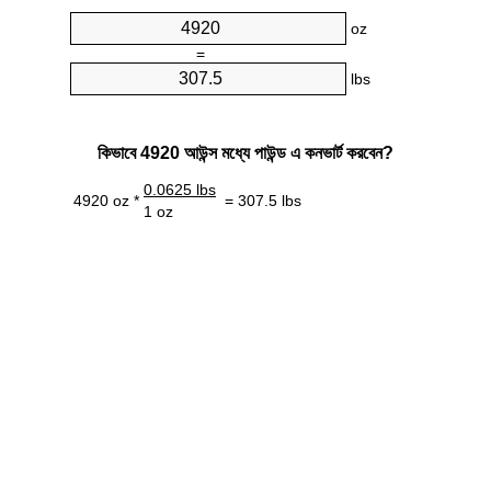
oz
=
lbs
কিভাবে 4920 আউন্স মধ্যে পাউন্ড এ কনভার্ট করবেন?
0.0625 lbs
4920 oz *
= 307.5 lbs
1 oz