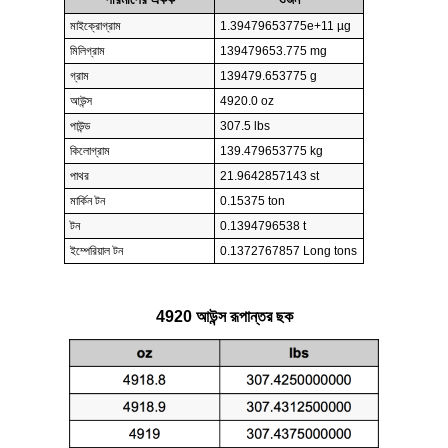
মাইক্রোগ্রাম
1.39479653775e+11 µg
মিলিগ্রাম
139479653.775 mg
গ্রাম
139479.653775 g
আউন্স
4920.0 oz
পাউন্ড
307.5 lbs
কিলোগ্রাম
139.479653775 kg
পাথর
21.9642857143 st
মার্কিন টন
0.15375 ton
টন
0.1394796538 t
ইম্পেরিয়াল টন
0.1372767857 Long tons
4920 আউন্স রূপান্তর ছক