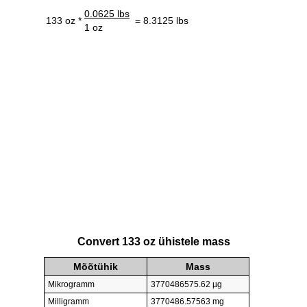
0.0625 lbs
133 oz *
= 8.3125 lbs
1 oz
Convert 133 oz ühistele mass
Mõõtühik
Mass
Mikrogramm
3770486575.62 µg
Milligramm
3770486.57563 mg