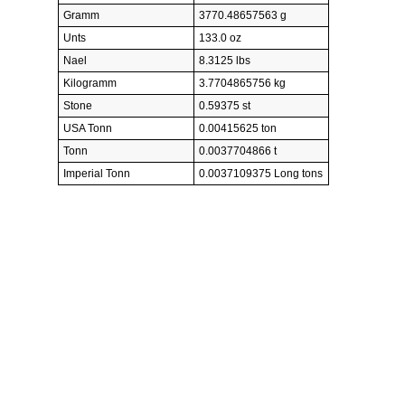
Gramm
3770.48657563 g
Unts
133.0 oz
Nael
8.3125 lbs
Kilogramm
3.7704865756 kg
Stone
0.59375 st
USA Tonn
0.00415625 ton
Tonn
0.0037704866 t
Imperial Tonn
0.0037109375 Long tons