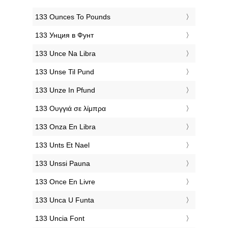
‎133 Ounces To Pounds
‎133 Унция в Фунт
‎133 Unce Na Libra
‎133 Unse Til Pund
‎133 Unze In Pfund
‎133 Ουγγιά σε λίμπρα
‎133 Onza En Libra
‎133 Unts Et Nael
‎133 Unssi Pauna
‎133 Once En Livre
‎133 Unca U Funta
‎133 Uncia Font