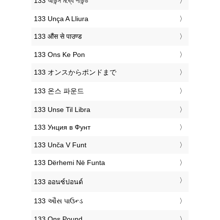
‎133 আউন্স মধ্যে পাউন্ড
‎133 Unça A Lliura
‎133 औंस से पाउण्ड
‎133 Ons Ke Pon
‎133 オンスからポンドまで
‎133 온스 파운드
‎133 Unse Til Libra
‎133 Унция в Фунт
‎133 Unča V Funt
‎133 Dërhemi Në Funta
‎133 ออนซ์ปอนด์
‎133 ઔંસ પાઉન્ડ
‎133 Ons Pound