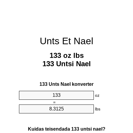
Unts Et Nael
133 oz lbs
133 Untsi Nael
133 Unts Nael konverter
oz
=
lbs
Kuidas teisendada 133 untsi nael?