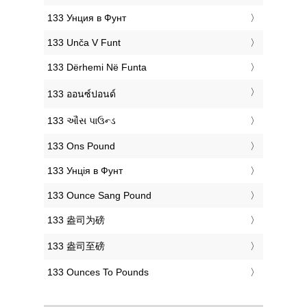
‎133 Унция в Фунт
‎133 Unča V Funt
‎133 Dërhemi Në Funta
‎133 ออนซ์ปอนด์
‎133 ઔંસ પાઉન્ડ
‎133 Ons Pound
‎133 Унція в Фунт
‎133 Ounce Sang Pound
‎133 盎司为磅
‎133 盎司至磅
‎133 Ounces To Pounds