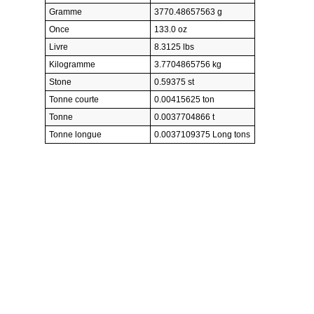
Gramme
3770.48657563 g
Once
133.0 oz
Livre
8.3125 lbs
Kilogramme
3.7704865756 kg
Stone
0.59375 st
Tonne courte
0.00415625 ton
Tonne
0.0037704866 t
Tonne longue
0.0037109375 Long tons