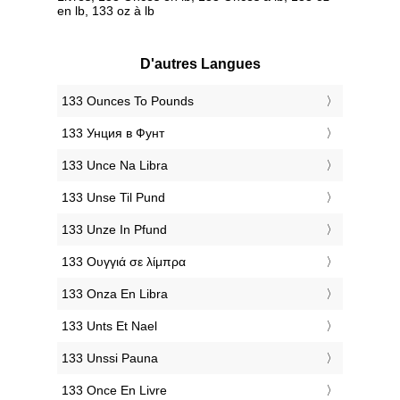
en lb, 133 oz à lb
D'autres Langues
‎133 Ounces To Pounds
‎133 Унция в Фунт
‎133 Unce Na Libra
‎133 Unse Til Pund
‎133 Unze In Pfund
‎133 Ουγγιά σε λίμπρα
‎133 Onza En Libra
‎133 Unts Et Nael
‎133 Unssi Pauna
‎133 Once En Livre