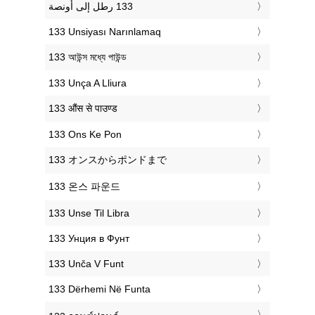
‎133 Unsiyası Narınlamaq
‎133 আউন্স মধ্যে পাউন্ড
‎133 Unça A Lliura
‎133 औंस से पाउण्ड
‎133 Ons Ke Pon
‎133 オンスからポンドまで
‎133 온스 파운드
‎133 Unse Til Libra
‎133 Унция в Фунт
‎133 Unča V Funt
‎133 Dërhemi Në Funta