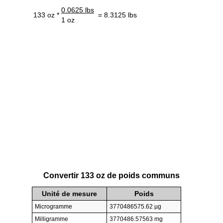
0.0625 lbs
133 oz *
= 8.3125 lbs
1 oz
Convertir 133 oz de poids communs
Unité de mesure
Poids
Microgramme
3770486575.62 µg
Milligramme
3770486.57563 mg