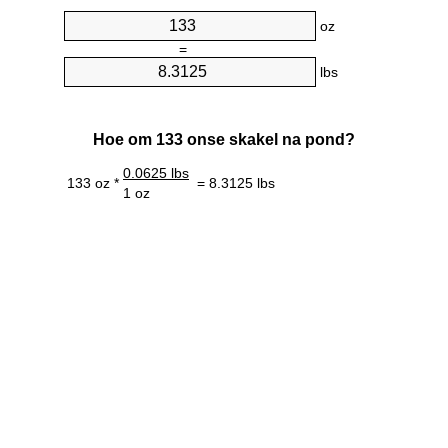
oz
=
lbs
Hoe om 133 onse skakel na pond?
0.0625 lbs
133 oz *
= 8.3125 lbs
1 oz