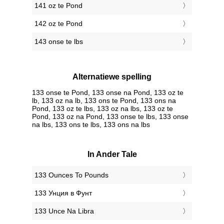
141 oz te Pond
142 oz te Pond
143 onse te lbs
Alternatiewe spelling
133 onse te Pond, 133 onse na Pond, 133 oz te
lb, 133 oz na lb, 133 ons te Pond, 133 ons na
Pond, 133 oz te lbs, 133 oz na lbs, 133 oz te
Pond, 133 oz na Pond, 133 onse te lbs, 133 onse
na lbs, 133 ons te lbs, 133 ons na lbs
In Ander Tale
‎133 Ounces To Pounds
‎133 Унция в Фунт
‎133 Unce Na Libra