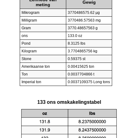
Gewig
meting
Mikrogram
3770486575.62 µg
Milligram
3770486.57563 mg
Gram
3770.48657563 g
ons
133.0 oz
Pond
8.3125 lbs
Kilogram
3.7704865756 kg
Stone
0.59375 st
Amerikaanse ton
0.00415625 ton
Ton
0.0037704866 t
Imperial ton
0.0037109375 Long tons
133 ons omskakelingstabel