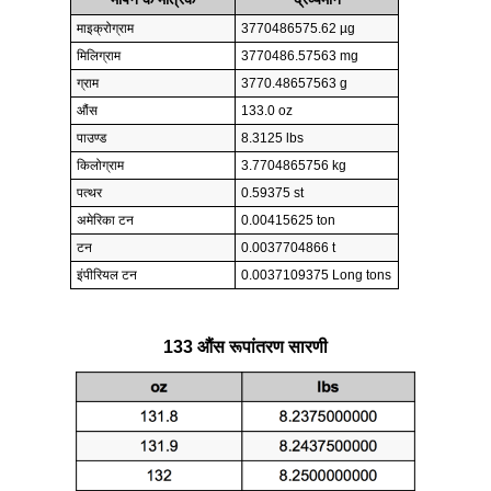
माइक्रोग्राम
3770486575.62 µg
मिलिग्राम
3770486.57563 mg
ग्राम
3770.48657563 g
औंस
133.0 oz
पाउण्ड
8.3125 lbs
किलोग्राम
3.7704865756 kg
पत्थर
0.59375 st
अमेरिका टन
0.00415625 ton
टन
0.0037704866 t
इंपीरियल टन
0.0037109375 Long tons
133 औंस रूपांतरण सारणी